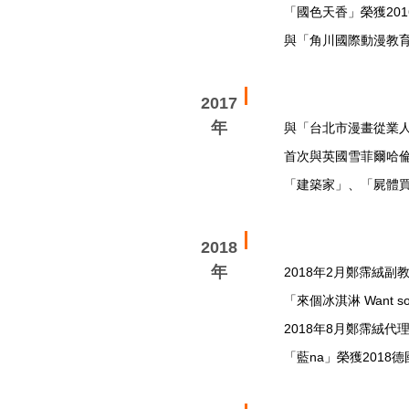
「國色天香」榮獲2016
與「角川國際動漫教
2017
年
與「台北市漫畫從業
首次與英國雪菲爾哈倫大學（
「建築家」、「屍體買賣」
2018
年
2018年2月鄭霈絨副
「來個冰淇淋 Want s
2018年8月鄭霈絨代
「藍na」榮獲2018德國紅點