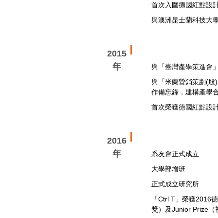
首次入圍德國紅點設
與澳洲昆士蘭科技大
2015
年
與「臺灣產學策進會
與「米蘭營銷策劃(
作備忘錄，建構產學
首次榮獲德國紅點設
2016
年
系友會正式成立
大學部增班
正式成立研究所
「Ctrl T」榮獲201
獎）及Junior Pr