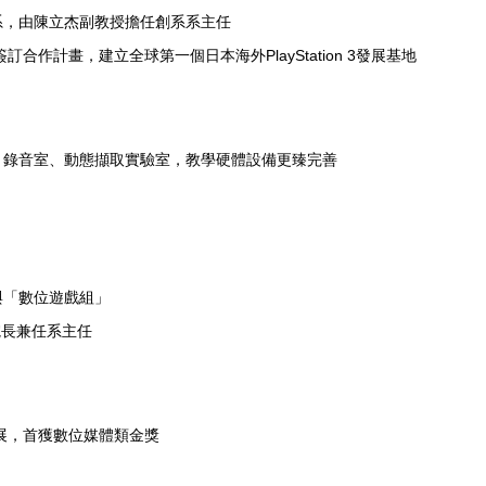
系，由陳立杰副教授擔任創系系主任
訂合作計畫，建立全球第一個日本海外PlayStation 3發展基地
、錄音室、動態擷取實驗室，教學硬體設備更臻完善
與「數位遊戲組」
院長兼任系主任
計展，首獲數位媒體類金獎