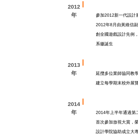
2012
年
參加2012新一代設
2012年8月由黃維信
創全國遊戲設計先例
系徽誕生
2013
年
延攬多位業師協同教
建立每學期末校外展
2014
年
2014年上半年通過
首次參加放視大賞，
設計學院協助成立大專