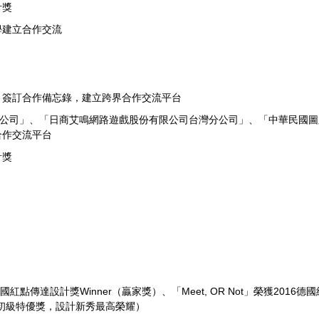
計獎
學建立合作交流
」簽訂合作備忘錄，建立跨界合作交流平台
股)公司」、「日商艾鳴網路遊戲股份有限公司台灣分公司」、「中華民國
合作交流平台
計獎
6德國紅點傳達設計獎Winner（贏家獎）、「Meet, OR Not」榮獲2016德國紅
ize（初級特優獎，設計新秀最高榮耀）