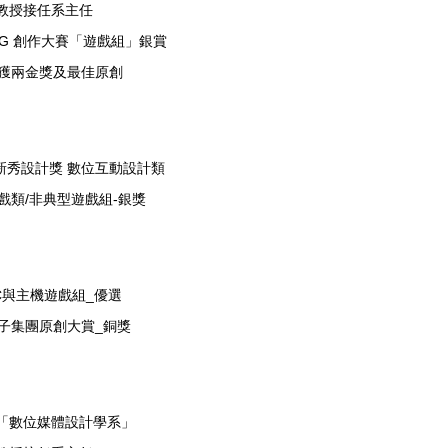
副教授接任系主任
CG 創作大賽「遊戲組」銀賞
榮獲兩金獎及最佳原創
點新秀設計獎 數位互動設計類
遊戲類/非典型遊戲組-銀獎
PC與主機遊戲組_優選
橘子集團原創大賞_銅獎
名「數位媒體設計學系」