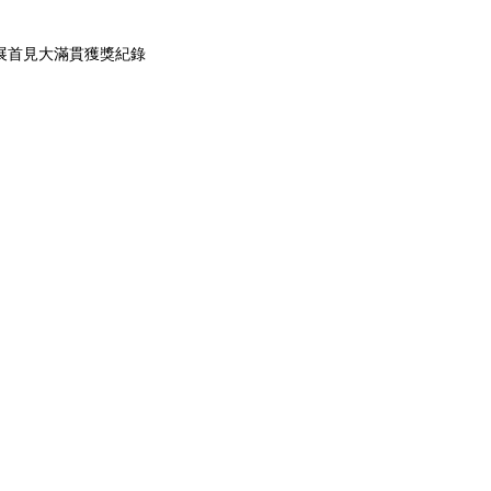
展首見大滿貫獲獎紀錄