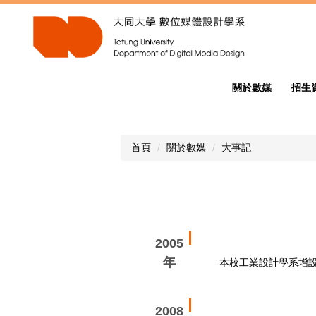
跳
到
主
要
內
容
關於數媒
招生
區
首頁
關於數媒
大事記
2005
年
本校工業設計學系增
2008