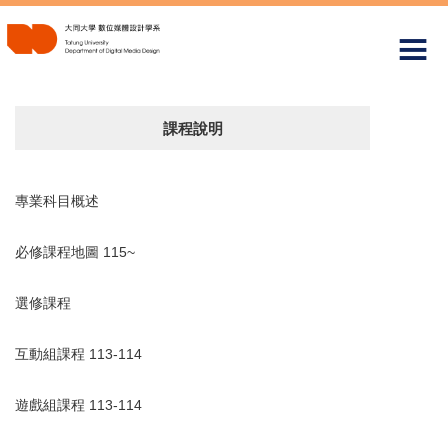
跳
到
主
要
內
容
課程說明
區
專業科目概述
必修課程地圖 115~
選修課程
互動組課程 113-114
遊戲組課程 113-114