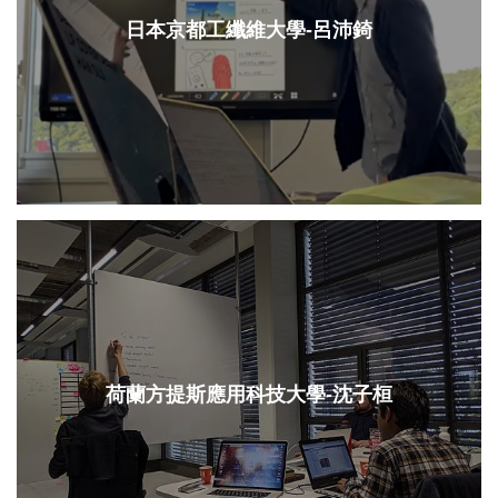
日本京都工纖維大學-呂沛錡
荷蘭方提斯應用科技大學-沈子桓