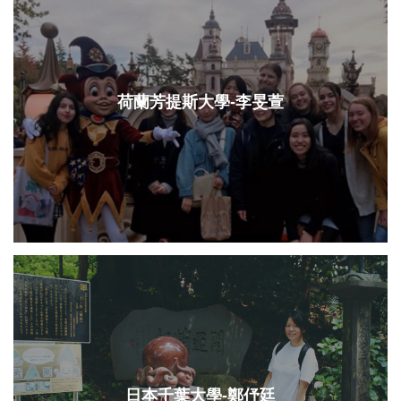
荷蘭芳提斯大學-李旻萱
日本千葉大學-鄭伃廷