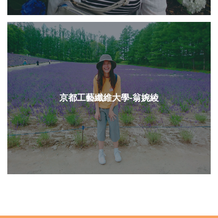
京都工藝纖維大學-翁婉綾