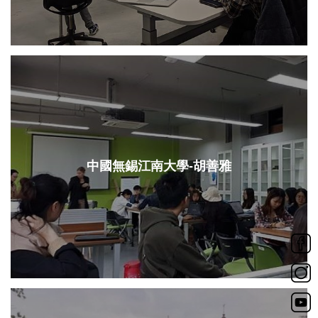
中國無錫江南大學-胡善雅