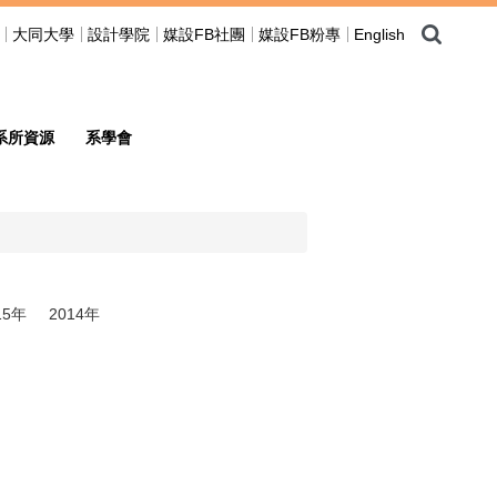
大同大學
設計學院
媒設FB社團
媒設FB粉專
English
系所資源
系學會
15年
2014年