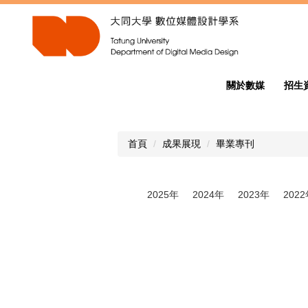
跳
到
主
要
內
容
關於數媒
招生
區
首頁
成果展現
畢業專刊
2025年
2024年
2023年
202