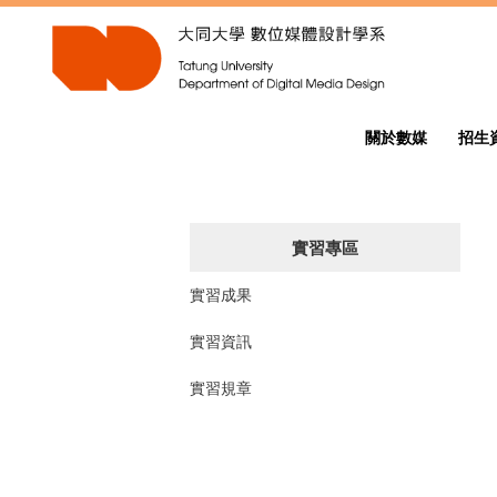
跳
到
主
要
內
容
關於數媒
招生
區
實習專區
實習成果
實習資訊
實習規章