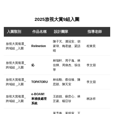
2025放視大賞9組入圍
入圍類別
作品名稱
設計團隊
指導老師
陳子芃、潘冠安、胡
放視大賞複選_
Relinetion
家瑋、梅君婕、梁語
程東奕
跨域組 _入圍
晴
林瑞軒、周子逸、林
放視大賞複選_
伈
佳輝、周偉杰、張佳
李文淵
跨域組 _入圍
寧
放視大賞複選_
林佑勳、蔡佳臻、陳
TOPATORU
李文淵
跨域組 _入圍
思穎、陳芃安
e-BOAM!
放視大賞複選_
王皓靚、蘇弈心、林
車禍後處理
林詠祥
跨域組 _入圍
芷菱、楊亞珍
系統
黃予衡、黃煜宸、王