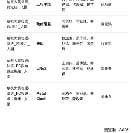
放視大賞複選_
五行步境
建棕、沈采葳、楊芷
邱品瑜
跨域組 _入圍
翎
放視大賞複選_
郭秉騏、霍鋕峰、林
陰錯陽差
黃臣鴻
跨域組 _入圍
嘉毅
放視大賞複選/
魏誠萱、游予瑄、蔡
決選_跨域組 _
光囚
銘祐、陳佳芸、張楚
程東奕
入圍
輝
放視大賞複選/
王瑜鈞、呂偉誠、林
決選_PC與遊
LiNeS
宣蓉、李佳蓁、林建
翁鉅奇
戲主機組 _入
傑
圍
放視大賞複選/
決選_PC與遊
Metal
黃柏堯、謝冠禹、林
翁鉅奇
戲主機組 _入
Clash
璟萱、陳政豪
圍
瀏覽數:
2416