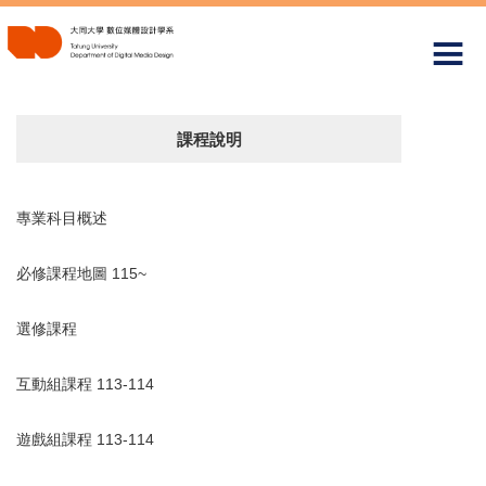
跳
到
主
要
內
容
課程說明
區
專業科目概述
必修課程地圖 115~
選修課程
互動組課程 113-114
遊戲組課程 113-114