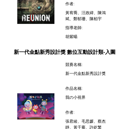
作者:
黃宥喬、汪政緯、陳鴻
斌、鄭郁珊、陳柏宇
指導老師:
胡紫暘
新一代金點新秀設計獎 數位互動設計類-入圍
競賽名稱:
新一代金點新秀設計獎
作品名稱:
我の小視界
作者:
張君綾、毛思媛、蔡杰
靜、黃千騫、許屹繁