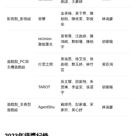
政諺、王豪緯
金承翰、黃子齊、陳
影視類_影視組
鼓響
柏劭、陳依萱、郭俊
林淑媛
佑
黃宥喬、汪政緯、陳
reUnion
鴻斌、鄭郁珊、陳柏
胡紫暘
聚能重生
宇
黃渝恩、徐艾佳、徐
遊戲類_PC與
行雲之間
政楷、鄭玉婷、林竹
黃臣鴻
主機遊戲組
芸
吳文耀、邵新翔、朱
TAROT
慧琳、李益安、張震
胡紫暘
宇
遊戲類_非典型
戴煒亮、彭家儀、宋
AgentShu
林淑媛
遊戲組
家圻、黃心妤
2023年得獎紀錄