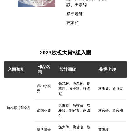
諺、王豪緯
指導老師:
薛家和
2023放視大賞8組入圍
作品名
入圍類別
設計團隊
指導老師
稱
張君綾、毛思媛、蔡
我の小視
杰靜、黃千騫、許屹
林淑媛、莊羽柔
界
繁
黃悅蓁、高祐涵、魏
跨域類_跨域組
踏踏小農
雅箴、劉宜青、蔣繼
林家華、薛家和
仁
施大偉、梁哲瑜、蔡
魔法議會
薛家和